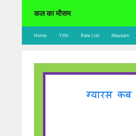
Skip
to
कल का मौसम
content
Home
Tithi
Rate List
Mausam